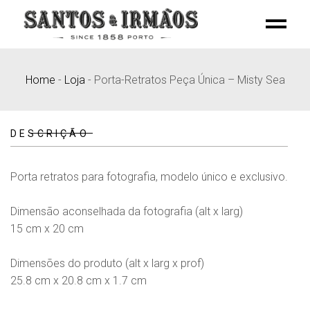
Skip
to
the
content
Home
-
Loja
-
Porta-Retratos Peça Única – Misty Sea
DESCRIÇÃO
Porta retratos para fotografia, modelo único e exclusivo.
Dimensão aconselhada da fotografia (alt x larg)
15 cm x 20 cm
Dimensões do produto (alt x larg x prof)
25.8 cm x 20.8 cm x 1.7 cm