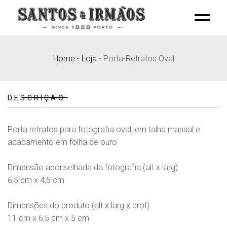
Skip
to
the
content
Home
-
Loja
-
Porta-Retratos Oval
DESCRIÇÃO
Porta retratos para fotografia oval, em talha manual e
acabamento em folha de ouro
Dimensão aconselhada da fotografia (alt x larg)
6,5 cm x 4,5 cm
Dimensões do produto (alt x larg x prof)
11 cm x 6,5 cm x 5 cm