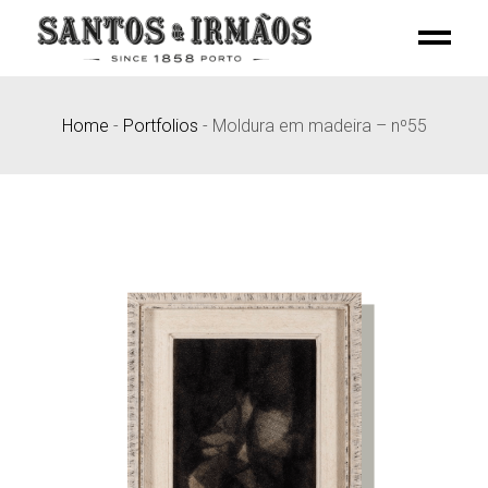
Skip
to
the
content
Home
-
Portfolios
-
Moldura em madeira – nº55