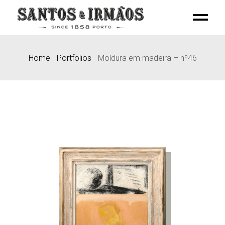
Skip
to
the
content
Home
-
Portfolios
-
Moldura em madeira – nº46