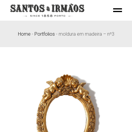
Skip
to
the
content
Home
-
Portfolios
-
moldura em madeira – nº3