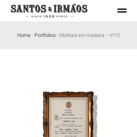
Skip
to
the
content
Home
-
Portfolios
-
Moldura em madeira – nº10