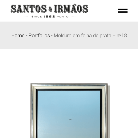
Skip
to
the
content
Home
-
Portfolios
-
Moldura em folha de prata – nº18