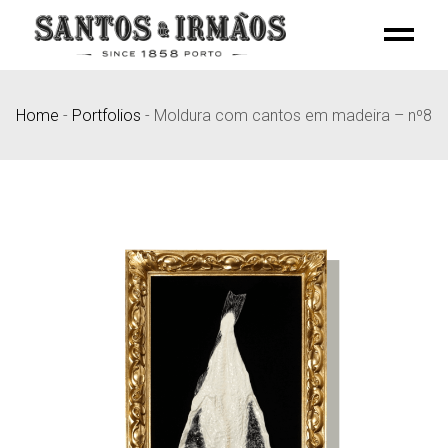
Skip
to
the
content
Home
-
Portfolios
-
Moldura com cantos em madeira – nº8