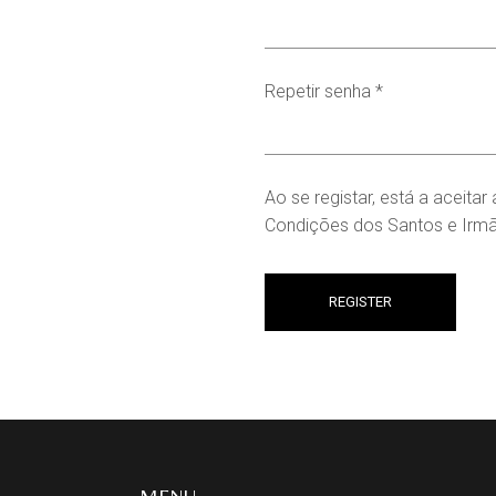
Repetir senha
*
Ao se registar, está a aceitar
Condições dos Santos e Irm
REGISTER
MENU